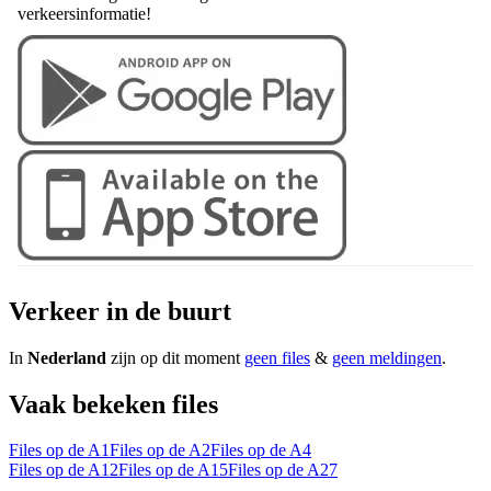
verkeersinformatie!
Verkeer in de buurt
In
Nederland
zijn op dit moment
geen files
&
geen meldingen
.
Vaak bekeken files
Files op de A1
Files op de A2
Files op de A4
Files op de A12
Files op de A15
Files op de A27