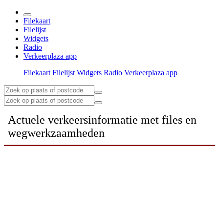
Filekaart
Filelijst
Widgets
Radio
Verkeerplaza app
Filekaart
Filelijst
Widgets
Radio
Verkeerplaza app
Actuele verkeersinformatie met files en
wegwerkzaamheden