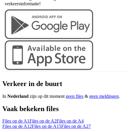
verkeersinformatie!
Verkeer in de buurt
In
Nederland
zijn op dit moment
geen files
&
geen meldingen
.
Vaak bekeken files
Files op de A1
Files op de A2
Files op de A4
Files op de A12
Files op de A15
Files op de A27