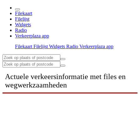
Filekaart
Filelijst
Widgets
Radio
Verkeerplaza app
Filekaart
Filelijst
Widgets
Radio
Verkeerplaza app
Actuele verkeersinformatie met files en
wegwerkzaamheden