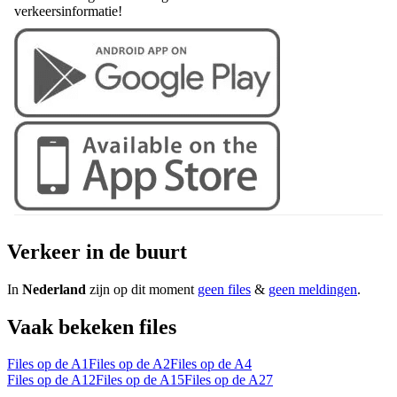
verkeersinformatie!
Verkeer in de buurt
In
Nederland
zijn op dit moment
geen files
&
geen meldingen
.
Vaak bekeken files
Files op de A1
Files op de A2
Files op de A4
Files op de A12
Files op de A15
Files op de A27