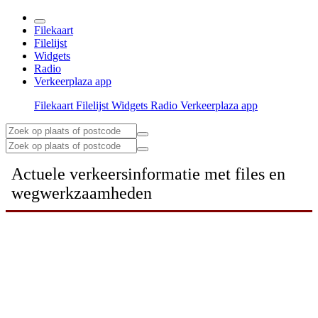
Filekaart
Filelijst
Widgets
Radio
Verkeerplaza app
Filekaart
Filelijst
Widgets
Radio
Verkeerplaza app
Actuele verkeersinformatie met files en
wegwerkzaamheden