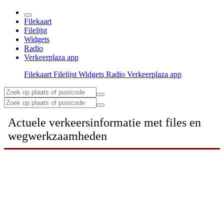
Filekaart
Filelijst
Widgets
Radio
Verkeerplaza app
Filekaart
Filelijst
Widgets
Radio
Verkeerplaza app
Actuele verkeersinformatie met files en
wegwerkzaamheden