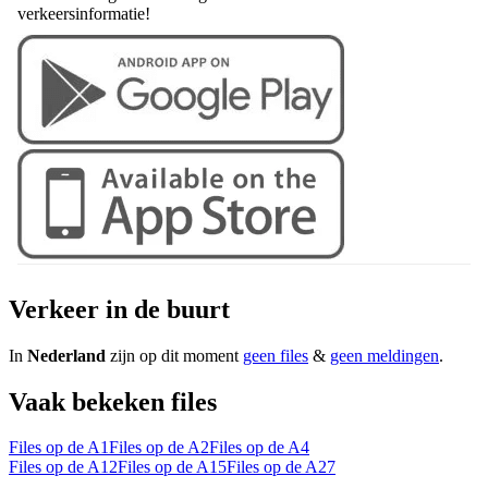
verkeersinformatie!
Verkeer in de buurt
In
Nederland
zijn op dit moment
geen files
&
geen meldingen
.
Vaak bekeken files
Files op de A1
Files op de A2
Files op de A4
Files op de A12
Files op de A15
Files op de A27