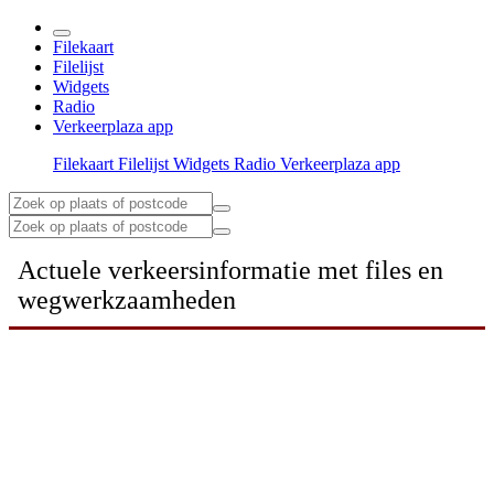
Filekaart
Filelijst
Widgets
Radio
Verkeerplaza app
Filekaart
Filelijst
Widgets
Radio
Verkeerplaza app
Actuele verkeersinformatie met files en
wegwerkzaamheden