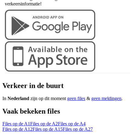
verkeersinformatie!
Verkeer in de buurt
In
Nederland
zijn op dit moment
geen files
&
geen meldingen
.
Vaak bekeken files
Files op de A1
Files op de A2
Files op de A4
Files op de A12
Files op de A15
Files op de A27