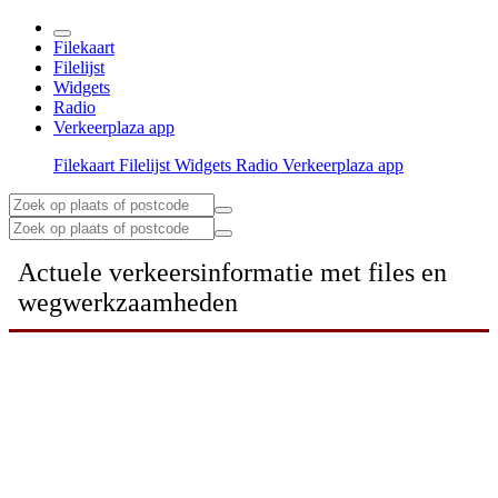
Filekaart
Filelijst
Widgets
Radio
Verkeerplaza app
Filekaart
Filelijst
Widgets
Radio
Verkeerplaza app
Actuele verkeersinformatie met files en
wegwerkzaamheden