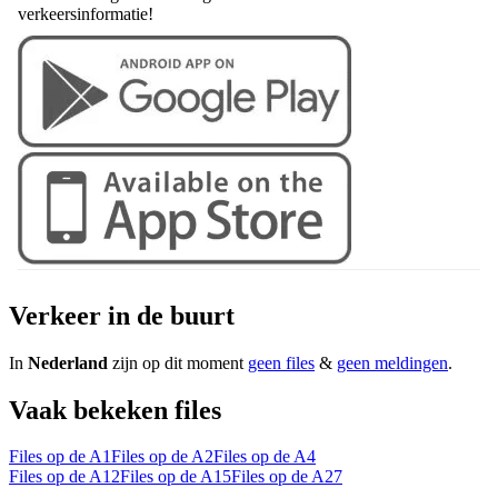
verkeersinformatie!
Verkeer in de buurt
In
Nederland
zijn op dit moment
geen files
&
geen meldingen
.
Vaak bekeken files
Files op de A1
Files op de A2
Files op de A4
Files op de A12
Files op de A15
Files op de A27