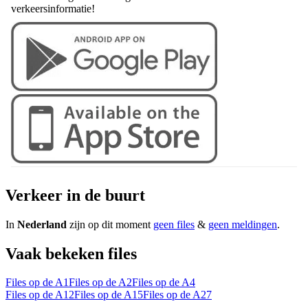
verkeersinformatie!
Verkeer in de buurt
In
Nederland
zijn op dit moment
geen files
&
geen meldingen
.
Vaak bekeken files
Files op de A1
Files op de A2
Files op de A4
Files op de A12
Files op de A15
Files op de A27