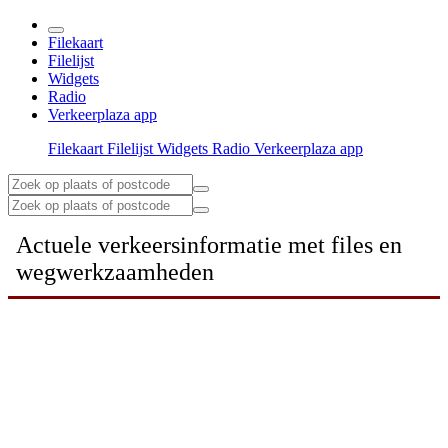
Filekaart
Filelijst
Widgets
Radio
Verkeerplaza app
Filekaart
Filelijst
Widgets
Radio
Verkeerplaza app
Actuele verkeersinformatie met files en
wegwerkzaamheden