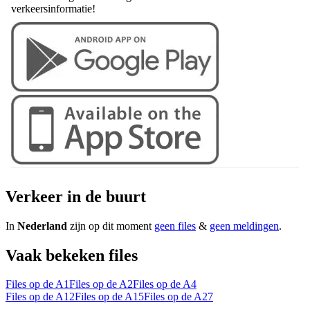
verkeersinformatie!
Verkeer in de buurt
In
Nederland
zijn op dit moment
geen files
&
geen meldingen
.
Vaak bekeken files
Files op de A1
Files op de A2
Files op de A4
Files op de A12
Files op de A15
Files op de A27