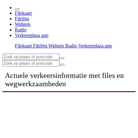
Filekaart
Filelijst
Widgets
Radio
Verkeerplaza app
Filekaart
Filelijst
Widgets
Radio
Verkeerplaza app
Actuele verkeersinformatie met files en
wegwerkzaamheden