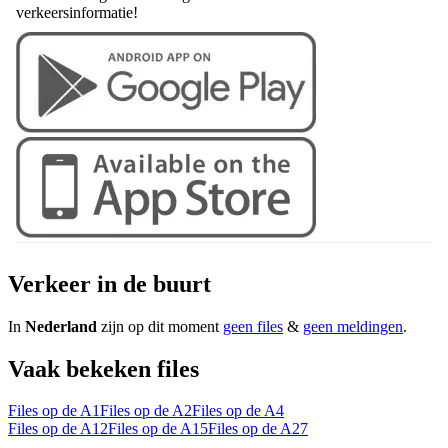
verkeersinformatie!
Verkeer in de buurt
In
Nederland
zijn op dit moment
geen files
&
geen meldingen
.
Vaak bekeken files
Files op de A1
Files op de A2
Files op de A4
Files op de A12
Files op de A15
Files op de A27