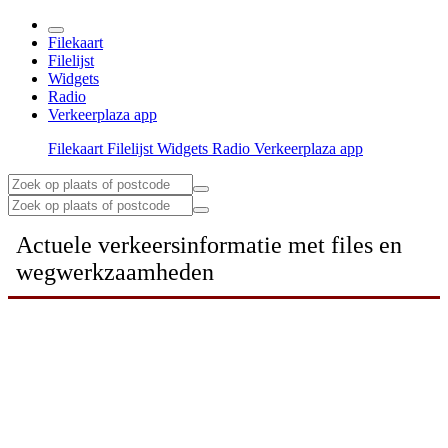
Filekaart
Filelijst
Widgets
Radio
Verkeerplaza app
Filekaart
Filelijst
Widgets
Radio
Verkeerplaza app
Actuele verkeersinformatie met files en
wegwerkzaamheden