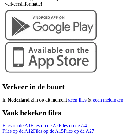
verkeersinformatie!
Verkeer in de buurt
In
Nederland
zijn op dit moment
geen files
&
geen meldingen
.
Vaak bekeken files
Files op de A1
Files op de A2
Files op de A4
Files op de A12
Files op de A15
Files op de A27