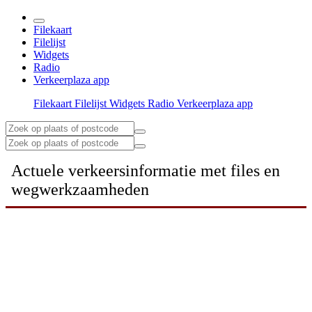
Filekaart
Filelijst
Widgets
Radio
Verkeerplaza app
Filekaart
Filelijst
Widgets
Radio
Verkeerplaza app
Actuele verkeersinformatie met files en
wegwerkzaamheden