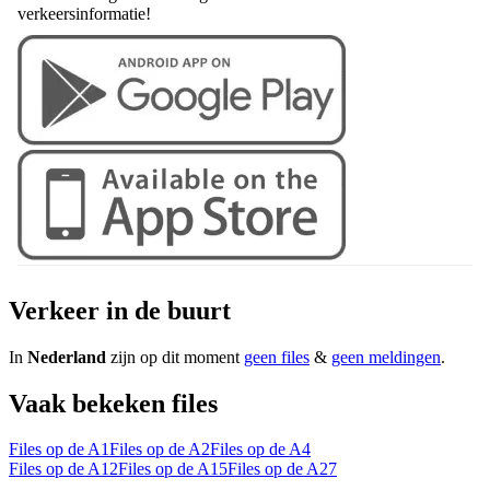
verkeersinformatie!
Verkeer in de buurt
In
Nederland
zijn op dit moment
geen files
&
geen meldingen
.
Vaak bekeken files
Files op de A1
Files op de A2
Files op de A4
Files op de A12
Files op de A15
Files op de A27