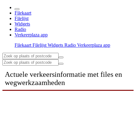
Filekaart
Filelijst
Widgets
Radio
Verkeerplaza app
Filekaart
Filelijst
Widgets
Radio
Verkeerplaza app
Actuele verkeersinformatie met files en
wegwerkzaamheden