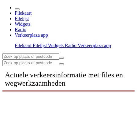
Filekaart
Filelijst
Widgets
Radio
Verkeerplaza app
Filekaart
Filelijst
Widgets
Radio
Verkeerplaza app
Actuele verkeersinformatie met files en
wegwerkzaamheden