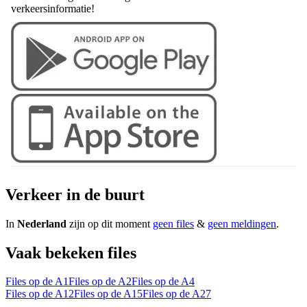
verkeersinformatie!
Verkeer in de buurt
In
Nederland
zijn op dit moment
geen files
&
geen meldingen
.
Vaak bekeken files
Files op de A1
Files op de A2
Files op de A4
Files op de A12
Files op de A15
Files op de A27