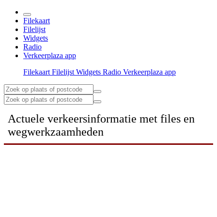
Filekaart
Filelijst
Widgets
Radio
Verkeerplaza app
Filekaart
Filelijst
Widgets
Radio
Verkeerplaza app
Actuele verkeersinformatie met files en
wegwerkzaamheden