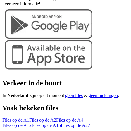
verkeersinformatie!
Verkeer in de buurt
In
Nederland
zijn op dit moment
geen files
&
geen meldingen
.
Vaak bekeken files
Files op de A1
Files op de A2
Files op de A4
Files op de A12
Files op de A15
Files op de A27