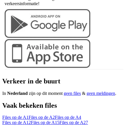
verkeersinformatie!
Verkeer in de buurt
In
Nederland
zijn op dit moment
geen files
&
geen meldingen
.
Vaak bekeken files
Files op de A1
Files op de A2
Files op de A4
Files op de A12
Files op de A15
Files op de A27