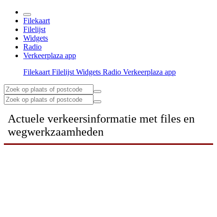
Filekaart
Filelijst
Widgets
Radio
Verkeerplaza app
Filekaart
Filelijst
Widgets
Radio
Verkeerplaza app
Actuele verkeersinformatie met files en
wegwerkzaamheden