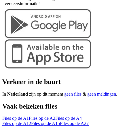
verkeersinformatie!
Verkeer in de buurt
In
Nederland
zijn op dit moment
geen files
&
geen meldingen
.
Vaak bekeken files
Files op de A1
Files op de A2
Files op de A4
Files op de A12
Files op de A15
Files op de A27