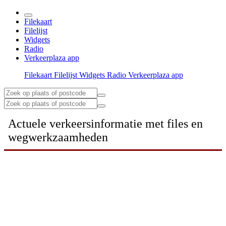
Filekaart
Filelijst
Widgets
Radio
Verkeerplaza app
Filekaart
Filelijst
Widgets
Radio
Verkeerplaza app
Actuele verkeersinformatie met files en
wegwerkzaamheden