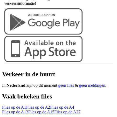
verkeersinformatie!
Verkeer in de buurt
In
Nederland
zijn op dit moment
geen files
&
geen meldingen
.
Vaak bekeken files
Files op de A1
Files op de A2
Files op de A4
Files op de A12
Files op de A15
Files op de A27