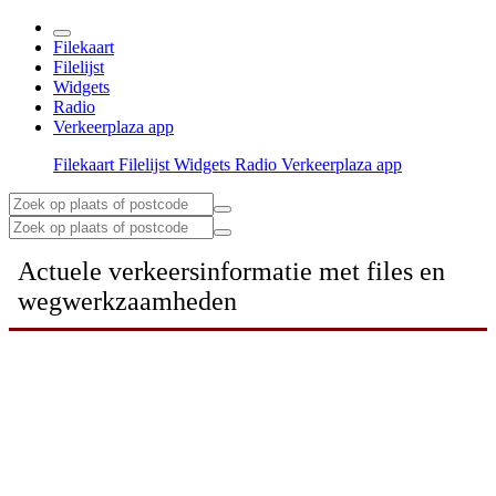
Filekaart
Filelijst
Widgets
Radio
Verkeerplaza app
Filekaart
Filelijst
Widgets
Radio
Verkeerplaza app
Actuele verkeersinformatie met files en
wegwerkzaamheden