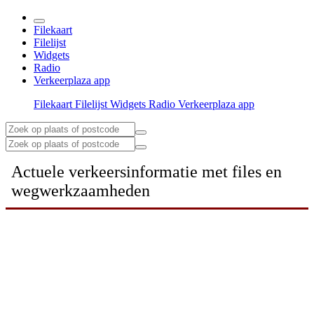
Filekaart
Filelijst
Widgets
Radio
Verkeerplaza app
Filekaart
Filelijst
Widgets
Radio
Verkeerplaza app
Actuele verkeersinformatie met files en
wegwerkzaamheden