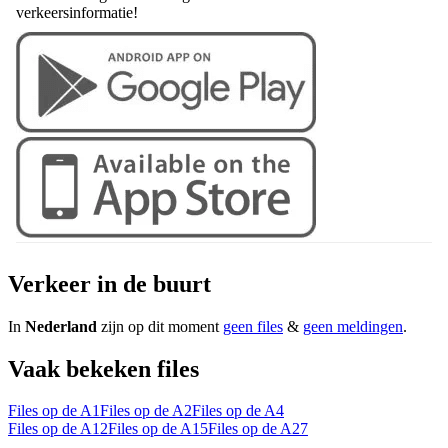
verkeersinformatie!
Verkeer in de buurt
In
Nederland
zijn op dit moment
geen files
&
geen meldingen
.
Vaak bekeken files
Files op de A1
Files op de A2
Files op de A4
Files op de A12
Files op de A15
Files op de A27