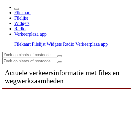
Filekaart
Filelijst
Widgets
Radio
Verkeerplaza app
Filekaart
Filelijst
Widgets
Radio
Verkeerplaza app
Actuele verkeersinformatie met files en
wegwerkzaamheden