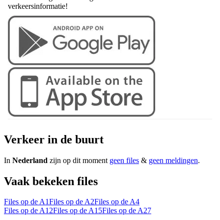
verkeersinformatie!
Verkeer in de buurt
In
Nederland
zijn op dit moment
geen files
&
geen meldingen
.
Vaak bekeken files
Files op de A1
Files op de A2
Files op de A4
Files op de A12
Files op de A15
Files op de A27