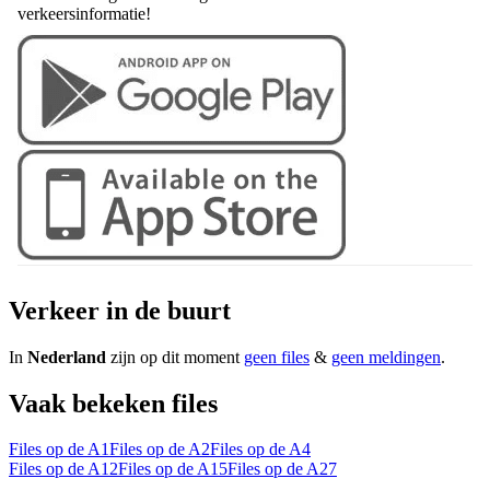
verkeersinformatie!
Verkeer in de buurt
In
Nederland
zijn op dit moment
geen files
&
geen meldingen
.
Vaak bekeken files
Files op de A1
Files op de A2
Files op de A4
Files op de A12
Files op de A15
Files op de A27