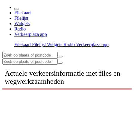
Filekaart
Filelijst
Widgets
Radio
Verkeerplaza app
Filekaart
Filelijst
Widgets
Radio
Verkeerplaza app
Actuele verkeersinformatie met files en
wegwerkzaamheden