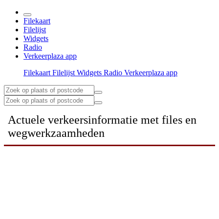
Filekaart
Filelijst
Widgets
Radio
Verkeerplaza app
Filekaart
Filelijst
Widgets
Radio
Verkeerplaza app
Actuele verkeersinformatie met files en
wegwerkzaamheden