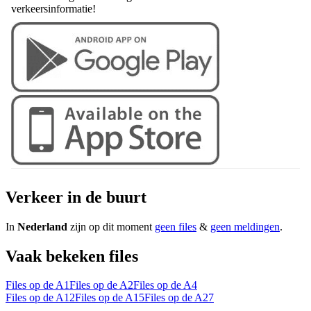
verkeersinformatie!
Verkeer in de buurt
In
Nederland
zijn op dit moment
geen files
&
geen meldingen
.
Vaak bekeken files
Files op de A1
Files op de A2
Files op de A4
Files op de A12
Files op de A15
Files op de A27