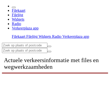
Filekaart
Filelijst
Widgets
Radio
Verkeerplaza app
Filekaart
Filelijst
Widgets
Radio
Verkeerplaza app
Actuele verkeersinformatie met files en
wegwerkzaamheden