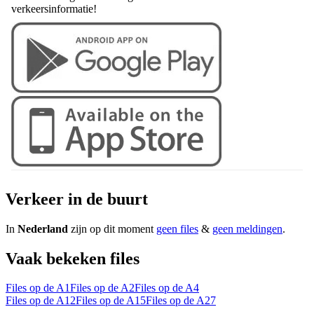
verkeersinformatie!
Verkeer in de buurt
In
Nederland
zijn op dit moment
geen files
&
geen meldingen
.
Vaak bekeken files
Files op de A1
Files op de A2
Files op de A4
Files op de A12
Files op de A15
Files op de A27