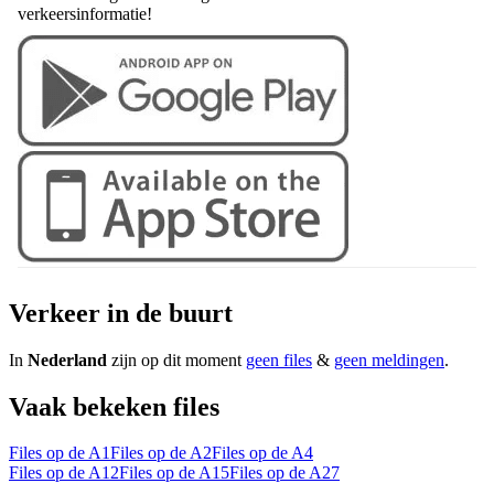
verkeersinformatie!
Verkeer in de buurt
In
Nederland
zijn op dit moment
geen files
&
geen meldingen
.
Vaak bekeken files
Files op de A1
Files op de A2
Files op de A4
Files op de A12
Files op de A15
Files op de A27