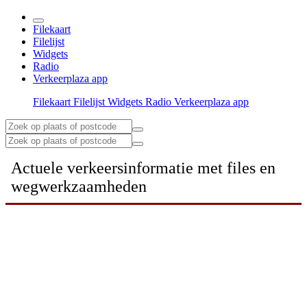
Filekaart
Filelijst
Widgets
Radio
Verkeerplaza app
Filekaart
Filelijst
Widgets
Radio
Verkeerplaza app
Actuele verkeersinformatie met files en
wegwerkzaamheden