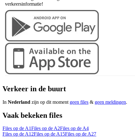
verkeersinformatie!
Verkeer in de buurt
In
Nederland
zijn op dit moment
geen files
&
geen meldingen
.
Vaak bekeken files
Files op de A1
Files op de A2
Files op de A4
Files op de A12
Files op de A15
Files op de A27