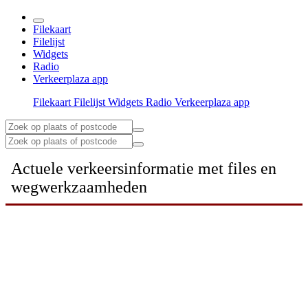
Filekaart
Filelijst
Widgets
Radio
Verkeerplaza app
Filekaart
Filelijst
Widgets
Radio
Verkeerplaza app
Actuele verkeersinformatie met files en
wegwerkzaamheden