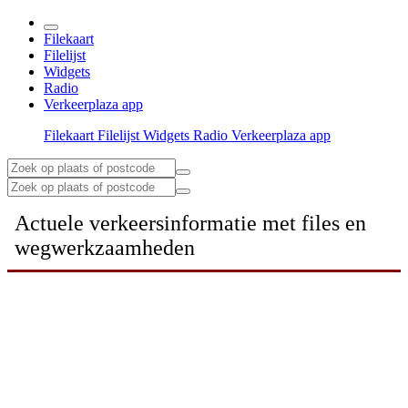
Filekaart
Filelijst
Widgets
Radio
Verkeerplaza app
Filekaart
Filelijst
Widgets
Radio
Verkeerplaza app
Actuele verkeersinformatie met files en
wegwerkzaamheden