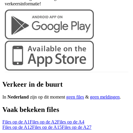
verkeersinformatie!
Verkeer in de buurt
In
Nederland
zijn op dit moment
geen files
&
geen meldingen
.
Vaak bekeken files
Files op de A1
Files op de A2
Files op de A4
Files op de A12
Files op de A15
Files op de A27