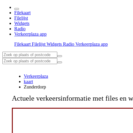
Filekaart
Filelijst
Widgets
Radio
Verkeerplaza app
Filekaart
Filelijst
Widgets
Radio
Verkeerplaza app
Verkeerplaza
kaart
Zunderdorp
Actuele verkeersinformatie met files e