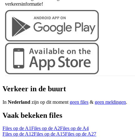
verkeersinformatie!
Verkeer in de buurt
In
Nederland
zijn op dit moment
geen files
&
geen meldingen
.
Vaak bekeken files
Files op de A1
Files op de A2
Files op de A4
Files op de A12
Files op de A15
Files op de A27