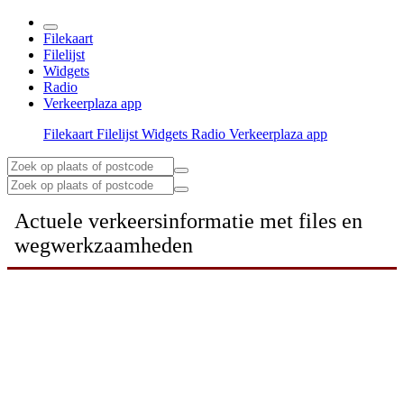
Filekaart
Filelijst
Widgets
Radio
Verkeerplaza app
Filekaart
Filelijst
Widgets
Radio
Verkeerplaza app
Actuele verkeersinformatie met files en
wegwerkzaamheden