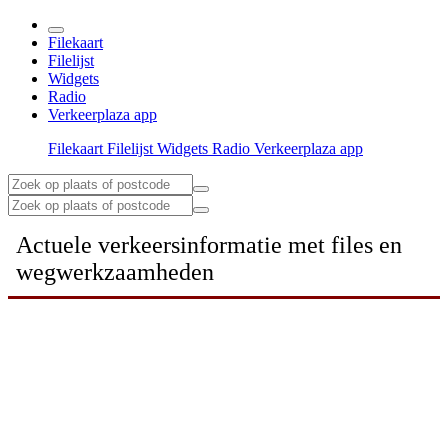
Filekaart
Filelijst
Widgets
Radio
Verkeerplaza app
Filekaart
Filelijst
Widgets
Radio
Verkeerplaza app
Actuele verkeersinformatie met files en
wegwerkzaamheden