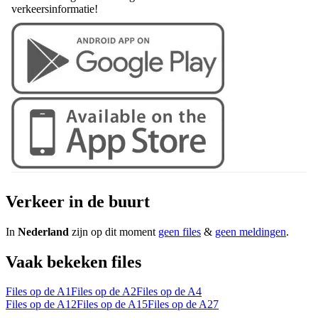
verkeersinformatie!
Verkeer in de buurt
In
Nederland
zijn op dit moment
geen files
&
geen meldingen
.
Vaak bekeken files
Files op de A1
Files op de A2
Files op de A4
Files op de A12
Files op de A15
Files op de A27