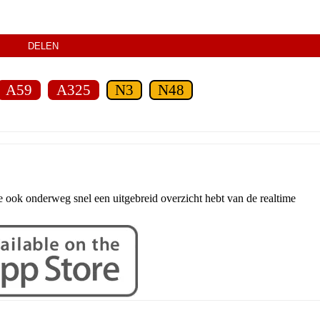
DELEN
A59
A325
N3
N48
e ook onderweg snel een uitgebreid overzicht hebt van de realtime