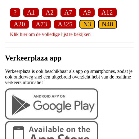
?
A1
A2
A7
A9
A12
A20
A73
A325
N3
N48
Klik hier om de volledige lijst te bekijken
Verkeerplaza app
Verkeerplaza is ook beschikbaar als app op smartphones, zodat je
ook onderweg snel een uitgebreid overzicht hebt van de realtime
verkeersinformatie!