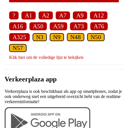
?
A1
A2
A7
A9
A12
A16
A50
A59
A73
A76
A325
N3
N9
N48
N50
N57
Klik hier om de volledige lijst te bekijken
Verkeerplaza app
Verkeerplaza is ook beschikbaar als app op smartphones, zodat je
ook onderweg snel een uitgebreid overzicht hebt van de realtime
verkeersinformatie!